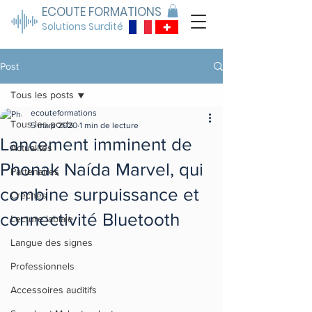
ECOUTE FORMATIONS
Solutions Surdité
Post
Tous les posts
ecouteformations
Tous les posts
5 mars 2020
1 min de lecture
Lancement imminent de
Actualités
Phonak Naída Marvel, qui
Partenaires
combine surpuissance et
Crèches
connectivité Bluetooth
Lecture labiale
Langue des signes
Professionnels
Accessoires auditifs