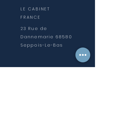
LE CABINET
FRANCE
23 Rue de
Dannemarie
68580
Seppois-Le-Bas
LE CABINET
SUISSE
Allée des soupirs 1 CP153
2900 Porrentruy 2
NOUS CONTACTER