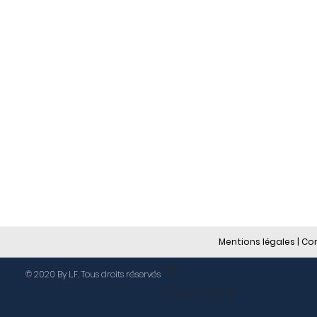
Mentions légales
|
Con
©
© 2020 By L.F. Tous droits réservés
Copyright