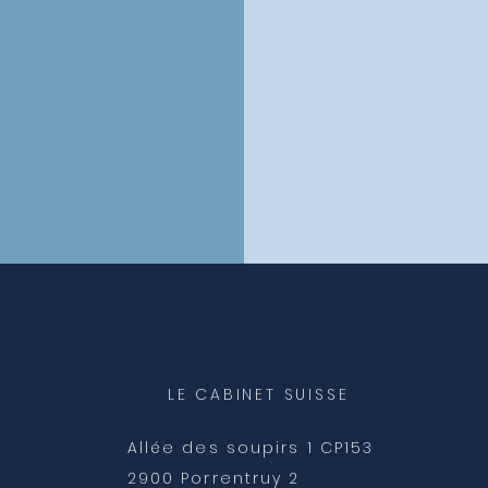
LE CABINET SUISSE
Allée des soupirs 1 CP153
2900 Porrentruy 2