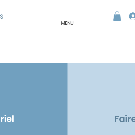
S
MENU
riel
Fair